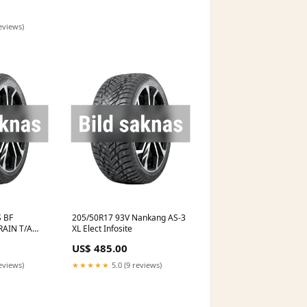
eviews)
 BF
205/50R17 93V Nankang AS-3
RAIN T/A
XL Elect Infosite
en
US$ 485.00
eviews)
★★★★★
5.0 (9 reviews)