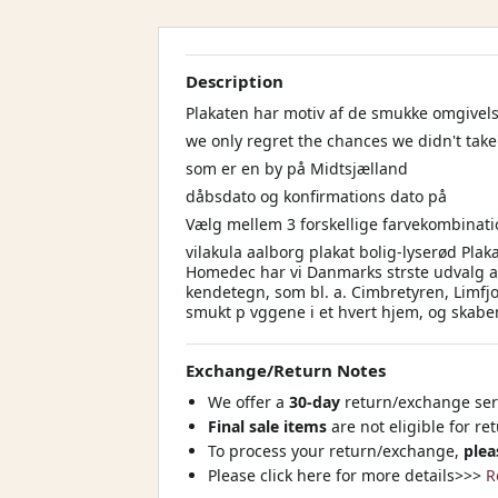
Description
Plakaten har motiv af de smukke omgivels
we only regret the chances we didn't take
som er en by på Midtsjælland
dåbsdato og konfirmations dato på
Vælg mellem 3 forskellige farvekombinatio
vilakula aalborg plakat bolig-lyserød Plak
Homedec har vi Danmarks strste udvalg af 
kendetegn, som bl. a. Cimbretyren, Limfjo
smukt p vggene i et hvert hjem, og skabe
Exchange/Return Notes
We offer a
30-day
return/exchange serv
Final sale items
are not eligible for re
To process your return/exchange,
plea
Please click here for more details>>>
R