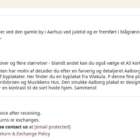
er ved den gamle by i Aarhus ved juletid og er fremført i blågrøn
"
ner og flere størrelser - blandt andet kan du også vælge et A5 kor
aten har motiv af deLeder du efter en farverig og detaljeret Aalborg
byplakater. Her finder du en byplakat fra Vilakula. P denne fine pl
rdsbroen og Musikkens Hus. Den smukke Aalborg plakat er designet 
r en kontrast til de sort hvide hjem. Sammenst
ice after receiving.
turns or exchanges.
se contact us
at
[email protected]
eturn & Exchange Policy