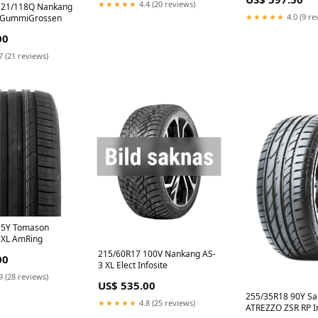
★★★★★
4.4 (20 reviews)
121/118Q Nankang
★★★★★
4.0 (9 re
 GummiGrossen
00
7 (21 reviews)
95Y Tomason
XL AmRing
215/60R17 100V Nankang AS-
00
3 XL Elect Infosite
9 (28 reviews)
US$ 535.00
255/35R18 90Y Sa
★★★★★
4.8 (25 reviews)
ATREZZO ZSR RP In