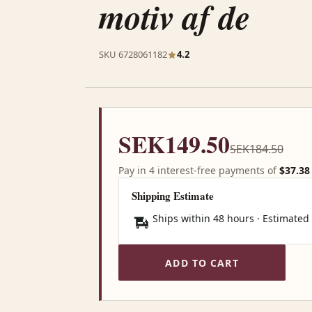
motiv af de
SKU 6728061182
4.2
SEK149.50
SEK184.50
Pay in 4 interest-free payments of
$37.38
Shipping Estimate
Ships within 48 hours · Estimated
ADD TO CART