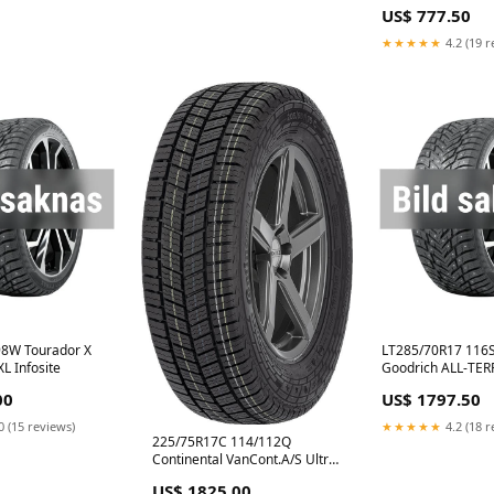
US$ 777.50
★★★★★
4.2 (19 r
98W Tourador X
LT285/70R17 116S
L Infosite
Goodrich ALL-TER
KO3 GummiGross
00
US$ 1797.50
0 (15 reviews)
★★★★★
4.2 (18 r
225/75R17C 114/112Q
Continental VanCont.A/S Ultra
AmRing
US$ 1825.00