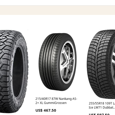
215/40R17 87W Nankang AS-
2+ XL GummiGrossen
255/55R18 109T La
Ice LW71 Dubbat
US$ 467.50
GummiGrossen
US$ 597.50