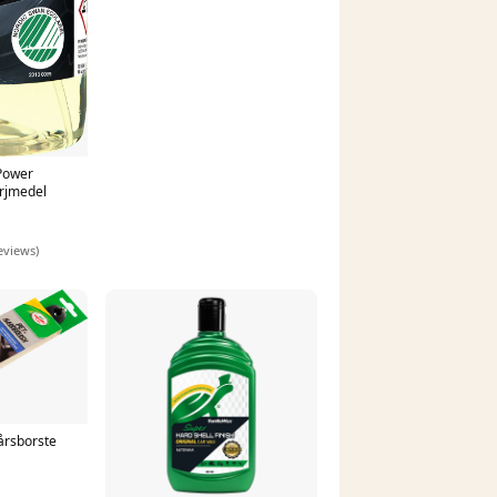
Power
rjmedel
eviews)
årsborste