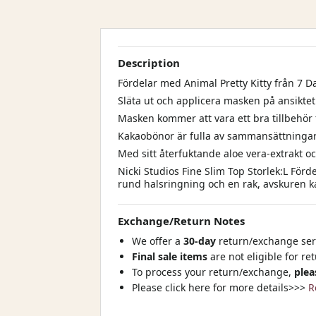
Description
Fördelar med Animal Pretty Kitty från 7 D
Släta ut och applicera masken på ansiktet
Masken kommer att vara ett bra tillbehör
Kakaobönor är fulla av sammansättninga
Med sitt återfuktande aloe vera-extrakt
Nicki Studios Fine Slim Top Storlek:L För
rund halsringning och en rak, avskuren k
Exchange/Return Notes
We offer a
30-day
return/exchange serv
Final sale items
are not eligible for re
To process your return/exchange,
plea
Please click here for more details>>>
R