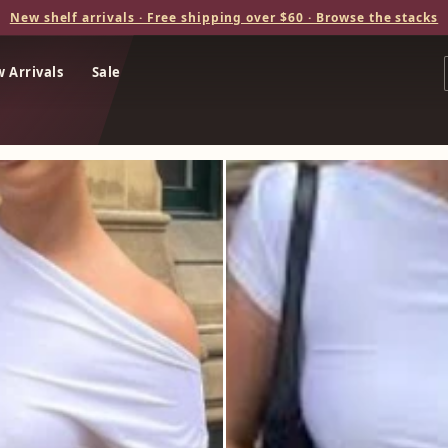
New shelf arrivals · Free shipping over $60 · Browse the stacks
 Arrivals
Sale