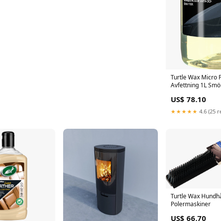
Turtle Wax Micro 
Avfettning 1L Smö
US$ 78.10
★★★★★
4.6 (25 r
Turtle Wax Hundh
Polermaskiner
US$ 66.70