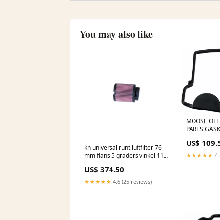
You may also like
MOOSE OFF
PARTS GASK
KAW 817924
US$ 109.
280-2013-e
kn universal runt luftfilter 76
★★★★★
4.
mm flans 5 graders vinkel 110
mm ytterdiameter 127 mm
US$ 374.50
hoejd rb0910 Titel:Default
Title
★★★★★
4.6 (25 reviews)