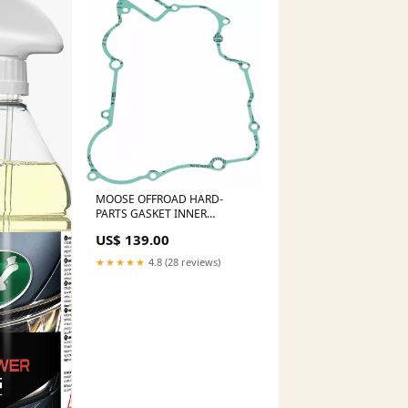
MOOSE OFFROAD HARD-
PARTS GASKET INNER
CLUTCH KTM 816027MSE
US$ 139.00
gas-gas-txt-250-gp-250-2023-
esi6538790
★★★★★
4.8 (28 reviews)