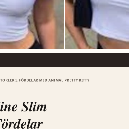
STORLEK:L FÖRDELAR MED ANIMAL PRETTY KITTY
Fine Slim
Fördelar