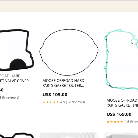
ROAD HARD-
MOOSE OFFROAD HARD-
ET VALVE COVER
PARTS GASKET OUTER
MSE ossa-tr280-
50
CLUTCH YAM 817943MSE
si8394007
US$ 109.00
suzuki-vl-800-intruder-c800-c-
1 (6 reviews)
800-2014-esi2119850
MOOSE OFFROAD
★★★★★
4.9 (12 reviews)
PARTS GASKET IN
CLUTCH HON 81
US$ 169.00
Cycling Accessori
★★★★★
4.6 (9 re