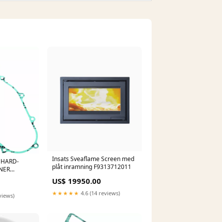
Insats Sveaflame Screen med
 HARD-
plåt inramning F9313712011
NER
6256MSE
US$ 19950.00
es
★★★★★
4.6 (14 reviews)
views)