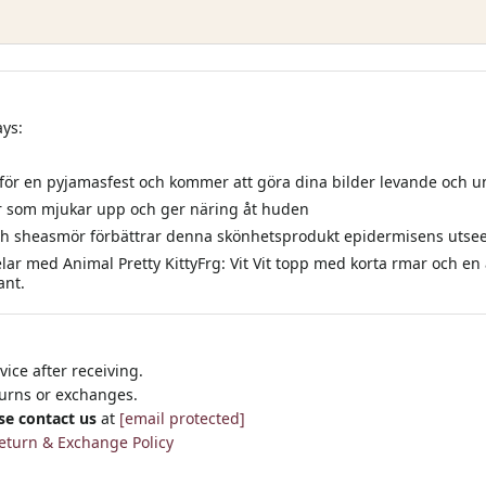
ays:
 för en pyjamasfest och kommer att göra dina bilder levande och u
r som mjukar upp och ger näring åt huden
 och sheasmör förbättrar denna skönhetsprodukt epidermisens utse
delar med Animal Pretty KittyFrg: Vit Vit topp med korta rmar och 
ant.
ice after receiving.
turns or exchanges.
se contact us
at
[email protected]
eturn & Exchange Policy