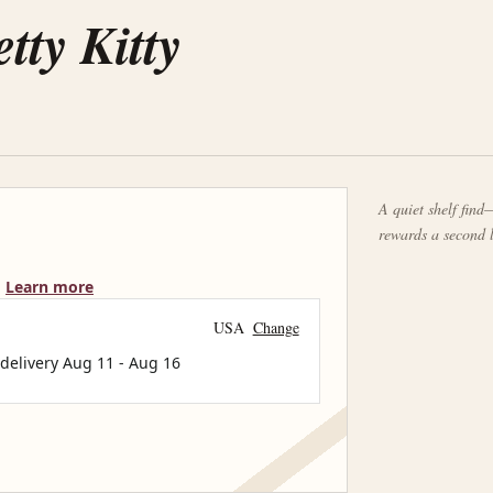
tty Kitty
A quiet shelf find—
rewards a second 
Learn more
USA
Change
 delivery
Aug 11
-
Aug 16