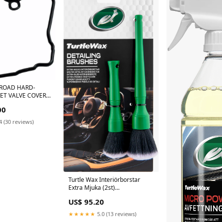
ROAD HARD-
ET VALVE COVER
MSE honda-cb-
00
1986-esi3185516
4 (30 reviews)
Turtle Wax Interiörborstar
Extra Mjuka (2st)
Förbrukningsmaterial
US$ 95.20
★★★★★
5.0 (13 reviews)