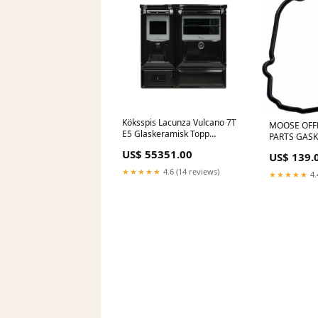
Köksspis Lacunza Vulcano 7T
MOOSE OFF
E5 Glaskeramisk Topp
PARTS GASK
3014030111
KTM 817985
US$ 55351.00
US$ 139.
450-s-450-
★★★★★
4.6 (14 reviews)
★★★★★
4.